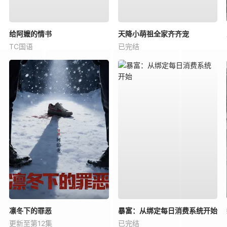
给阿嬷的情书
天降小萌祖全家齐齐宠
TC国语
已完结
凛冬下的罪恶
暴富：从绑定每日消费系统开始
更新至第12集
已完结