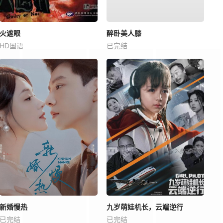
火遮眼
醉卧美人膝
HD国语
已完结
新婚慢热
九岁萌娃机长，云端逆行
已完结
已完结