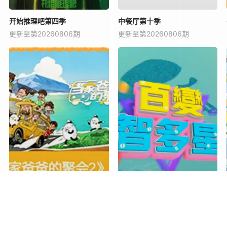
开始推理吧第四季
中餐厅第十季
更新至第20260806期
更新至第20260806期
爸爸当家第五季
百变智多星
更新至20260806期
更新至第20260805期