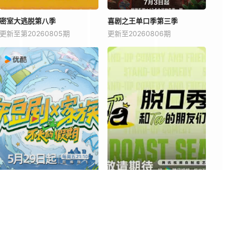
密室大逃脱第八季
喜剧之王单口季第三季
更新至第20260805期
更新至20260806期
短剧X家族
脱口秀和Ta的朋友们第三季
更新至第20260717期
更新至20260806期