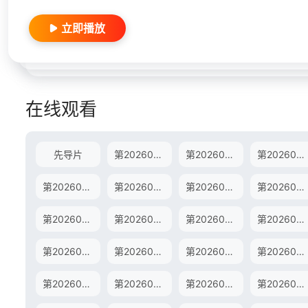
立即播放
在线观看
先导片
第20260603期上
第20260603期中
第20260604期下
第20260611期纯享
第20260611期抢先
第20260612期上
第20260612期下
第20260618期纯享
第20260618期抢先
第20260619期上
第20260619期下
第20260624期纯享下
第20260625期上
第20260625期下
第20260625期抢先
第20260701期纯享下
第20260702期上
第20260702期下
第20260702期纯享上