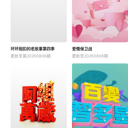
环环相扣的老故事第四季
爱情保卫战
更新至第20260806期
更新至20260806期