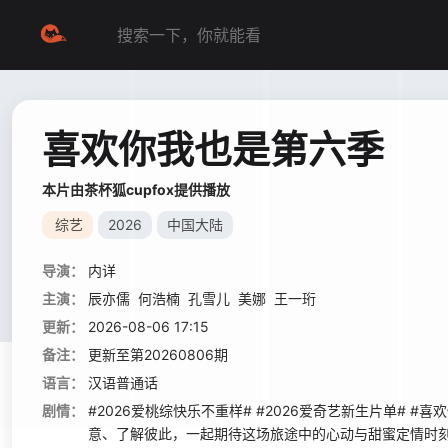
喜欢你我也是第六季
本片由茶杯狐cupfox提供播放
综艺
2026
中国大陆
导演：
内详
主演：
辰亦儒
何浩楠
孔雪儿
美娜
王一珩
更新：
2026-08-06 17:15
备注：
更新至第20260806期
语言：
汉语普通话
剧情：
#2026爱桃综快乐不重样# #2026爱奇艺新生片单# 
意、了解彼此，一起期待这场旅途中的心动与甜蜜定情时