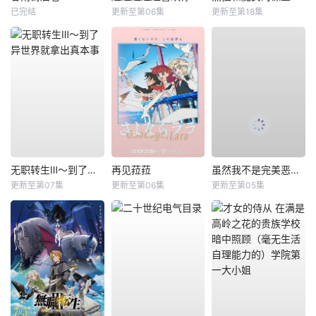
已完结
更新至第06集
更新至第18集
无职转生Ⅲ～到了异世界就拿出真本事
再见菈菈
虽然我不是完美恶女～雏宫蝶鼠替换传～
更新至第07集
更新至第06集
更新至第05集