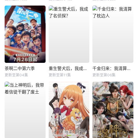
茶啊二中第六季
重生警犬后，我成了名侦探？
千金归来：我清算了枕边人
更新至第04集
更新至第11集
更新至第06集