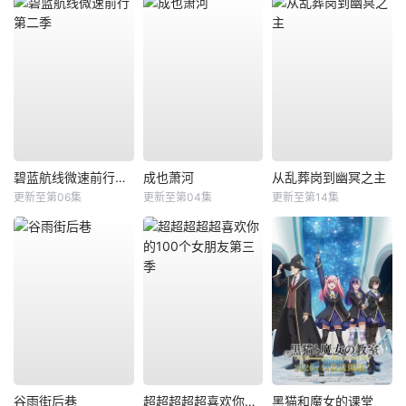
碧蓝航线微速前行第二季
成也萧河
从乱葬岗到幽冥之主
更新至第06集
更新至第04集
更新至第14集
谷雨街后巷
超超超超超喜欢你的100个女朋友第三季
黑猫和魔女的课堂