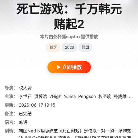
死亡游戏：千万韩元
赌起2
本片由茶杯狐cupfox提供播放
综艺
2026
韩国
立即播放
导演：
权大贤
主演：
李世石
洪榛浩
7High
Yurisa
Pengsoo
权圣晙
朴成雄
张东
更新：
2026-06-17 19:15
备注：
已完结
语言：
韩语
剧情：
韩国Netflix周更综艺《死亡游戏》是仅以一对一的一场游戏
决出胜负的新概念头脑选秀。果断地排除了在现有的头脑选