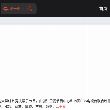
首页
搜一搜
》的大型综艺竞技娱乐节目，由浙江卫视节目中心和韩国SBS电视台联合
邓超、马苏、窦骁、李晨、郑恺、...
全文