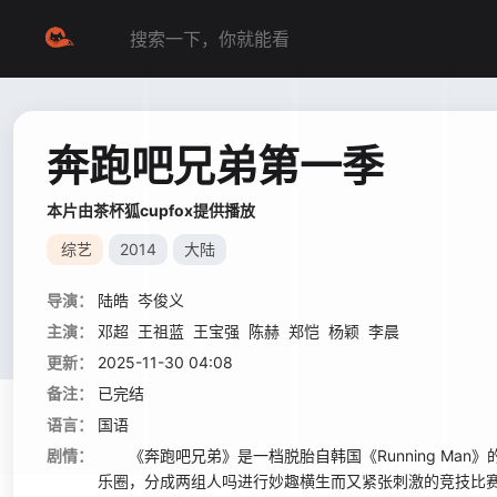
奔跑吧兄弟第一季
本片由茶杯狐cupfox提供播放
综艺
2014
大陆
导演：
陆皓
岑俊义
主演：
邓超
王祖蓝
王宝强
陈赫
郑恺
杨颖
李晨
更新：
2025-11-30 04:08
备注：
已完结
语言：
国语
剧情：
《奔跑吧兄弟》是一档脱胎自韩国《Running Man
乐圈，分成两组人吗进行妙趣横生而又紧张刺激的竞技比赛。