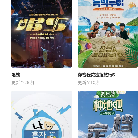
唱钱
你钱我花独担旅行5
更新至26期
更新至10期